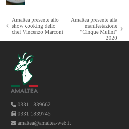
Amaltea presente allo
Amaltea presente alla
show cooking dello
manifestazione
post
articolo
chef Vincenzo Marconi
“Cinque Mulini”
precedente:
successivo:
2020
0331 1839662
0331 1839745
amaltea@amaltea-web.it