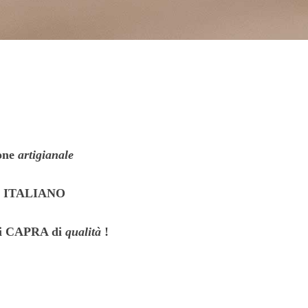
one
artigianale
te ITALIANO
 di CAPRA
di
qualità
!