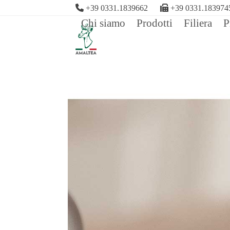
Skip
+39 0331.1839662
+39 0331.183974
to
Chi siamo
Prodotti
Filiera
P
content