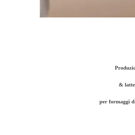
Produzi
& lat
per formaggi