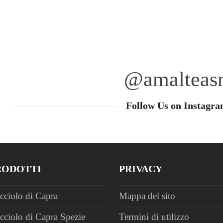
@amalteasr
Follow Us on Instagr
RODOTTI
PRIVACY
cciolo di Capra
Mappa del sito
cciolo di Capra Spezie
Termini di utilizzo