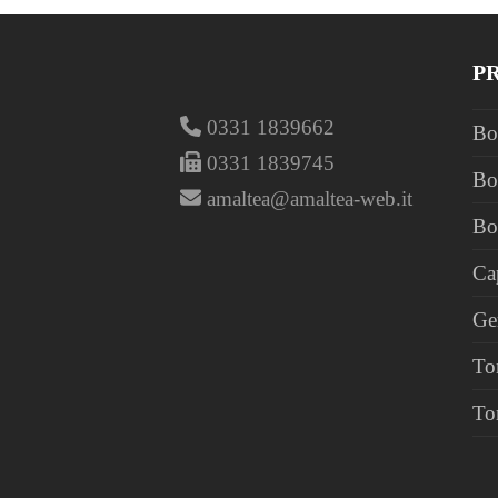
P
0331 1839662
Bo
0331 1839745
Bo
amaltea@amaltea-web.it
Bo
Ca
Ge
To
To