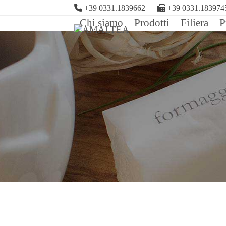
Skip
+39 0331.1839662
+39 0331.183974
to
Chi siamo
Prodotti
Filiera
P
content